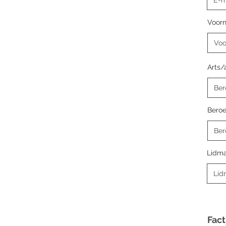
Voor
Arts/
Bero
Lidm
Fac