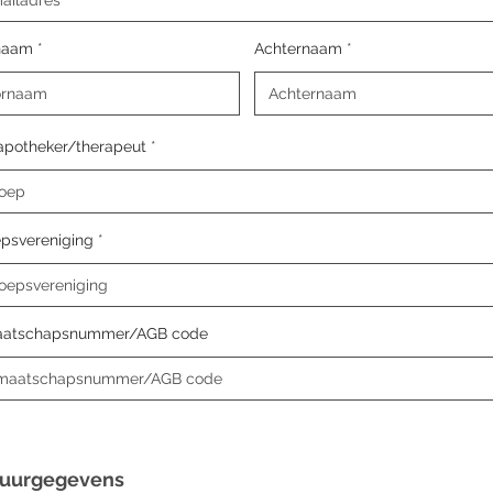
naam
Achternaam
apotheker/therapeut
epsvereniging
aatschapsnummer/AGB code
tuurgegevens