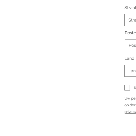
Straa
Post
Land
i
Uw per
op dez
privac