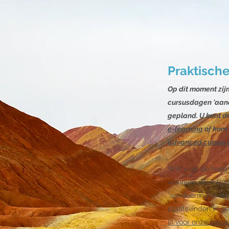
Praktische
Op dit moment zijn
cursusdagen
'aan
gepland. U kunt de
e-learning
o
f kom
advanced cursus o
Wilt u op de hoo
wanneer de volge
'aandoeningen en 
plaatsvinden in d
in voor onze nieuw