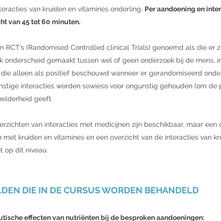
teracties van kruiden en vitamines onderling.
Per aandoening en inte
ht van 45 tot 60 minuten.
n RCT’s (Randomised Controlled clinical Trials) genoemd als die er zij
jk onderscheid gemaakt tussen wel of geen onderzoek bij de mens, in vi
dt die alleen als positief beschouwd wanneer er gerandomiseerd ond
nstige interacties worden sowieso voor ongunstig gehouden (om de 
helderheid geeft.
rzichten van interacties met medicijnen zijn beschikbaar, maar een 
n met kruiden en vitamines en een overzicht van de interacties van k
t op dit niveau.
DEN DIE IN DE CURSUS WORDEN BEHANDELD
tische effecten van nutriënten bij de besproken aandoeningen: