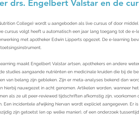
r drs. Engelbert Valstar en de cur
utrition College) wordt u aangeboden als live cursus of door middel
ve cursus volgt heeft u automatisch een jaar lang toegang tot de e-l
enwerking met apotheker Edwin Lipperts opgezet. De e-learning be
 toetsingsinstrument.
e-learning maakt Engelbert Valstar artsen, apothekers en andere we
e studies aangaande nutriënten en medicinale kruiden die bij de b
den van belang zijn gebleken. Zijn er meta-analyses bekend dan wo
zijn hierbij nauwgezet in acht genomen. Artikelen worden, wanneer het 
en als ze uit peer-reviewed tijdschriften afkomstig zijn, voorkome
. Een incidentele afwijking hiervan wordt expliciet aangegeven. Er i
ijdig zijn getoetst (en op welke manier), of een onderzoek tussentijds