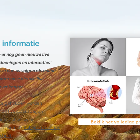
 informatie
 er nog geen nieuwe live
doeningen en interacties'
ze cursus volgen als online
 naar onze nieuwe
live
ver kanker.
gte gehouden worden
nde live cursusdagen
interacties' weer
Bekijk het volledige 
e toekomst?
Schrijft u zich dan
sbrief.