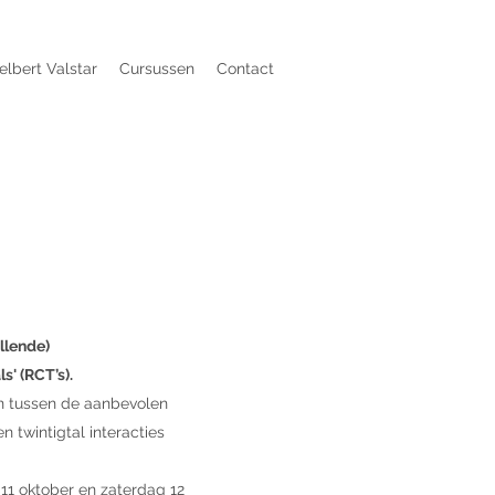
elbert Valstar
Cursussen
Contact
llende)
' (RCT’s).
en tussen de aanbevolen
 twintigtal interacties
 11 oktober en zaterdag 12