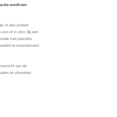
ractie wordt een
n. In alle andere
vo of in vitro. Bij een
erzoek met placebo
patiënt te beschermen),
overzicht van de
ruiden en vitamines