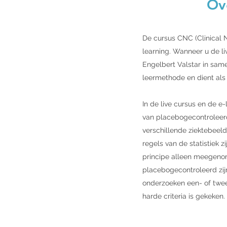
Ove
De cursus CNC (Clinical N
learning. Wanneer u de li
Engelbert Valstar in sam
leermethode en dient als
In de live cursus en de 
van placebogecontroleerd
verschillende ziektebeel
regels van de statistiek 
principe alleen meegenom
placebogecontroleerd zijn
onderzoeken een- of tweez
harde criteria is gekeken.