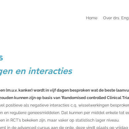
Home
Over drs. Eng
s
en en interacties
n (m.u.v. kanker) wordt in vijf dagen besproken wat de beste (aanvu
den kunnen zijn op basis van 'Randomised controlled Clinical Trials
wel positieve als negatieve interacties c.q. wisselwerkingen besprok
n en reguliere geneesmiddelen. Dat kunnen per middel enkele tot een
nen in RCT’s bekeken zijn, maar vaker op statistisch lager niveau.
omt in de
advanced cursus
aan de orde, deze vindt plaats op vrijdag