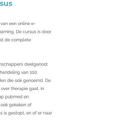
sus
 van een online e-
earning. De cursus is door
vat de complete
tenschappers deelgenoot
ehandeling van 100
rden die ook genoemd. De
over therapie gaat, in
n op pubmed en
s ook gekeken of
 is gestopt, en of er naar