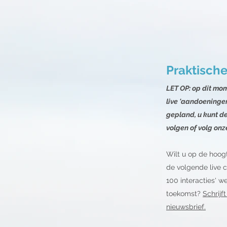
Praktische
LET OP: op dit mo
live
'aandoeningen
gepland, u kunt de
volgen o
f volg on
Wilt u op de hoo
de volgende live
100 interacties' w
toekomst?
Schrijf
nieuwsbrief.