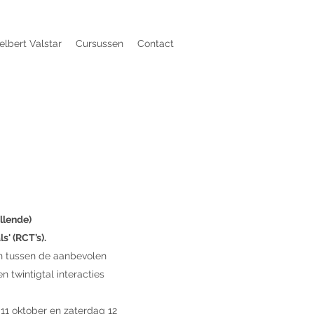
elbert Valstar
Cursussen
Contact
llende)
' (RCT’s).
en tussen de aanbevolen
 twintigtal interacties
 11 oktober en zaterdag 12