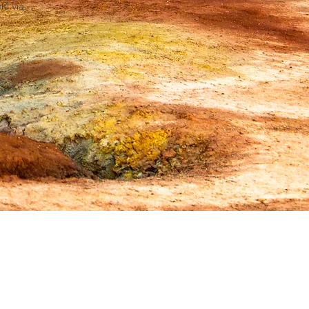
) via: