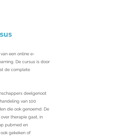
sus
 van een online e-
earning. De cursus is door
vat de complete
tenschappers deelgenoot
ehandeling van 100
rden die ook genoemd. De
over therapie gaat, in
n op pubmed en
s ook gekeken of