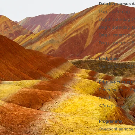
Data live cursus 
Da
g 1: zaterdag 11
Dag 2: zaterdag 25
Dag 3: zaterdag 1
Dag 4: zaterdag 2
Dag 5: zaterdag 8 
Lestijden
Van 09.30 tot 17.0
Prijs live cursus (i
Per cursusdag: €
Gehele cursus: €
Alle prijzen zijn inc
Programma
Overzicht aandoen