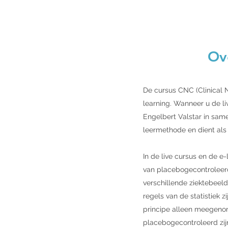
Ove
De cursus CNC (Clinical N
learning. Wanneer u de li
Engelbert Valstar in sam
leermethode en dient als
In de live cursus en de 
van placebogecontroleerd
verschillende ziektebeel
regels van de statistiek 
principe alleen meegenom
placebogecontroleerd zijn