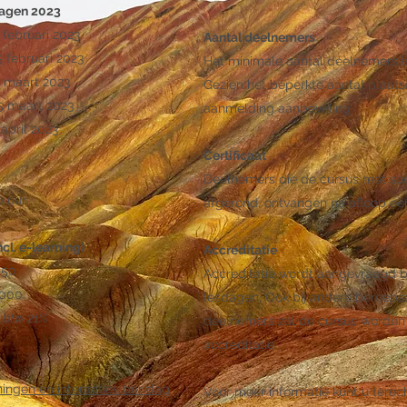
dagen 2023
 februari 2023
Aantal deelnemers
 februari 2023
Het minimale aantal deelnemers is
1 maart 2023
Gezien het beperkte aantal plaatse
5
maart 2023
aanmelding aanbeveling
april 2023
Certificaat
Deelnemers die de cursus met s
0 uur
afgerond, ontvangen na afloop een 
ncl. e-learning)
Accreditatie
450
Accreditatie wordt aangevraagd bi
2000
lesdagen. Ook bij andere beroeps
l. btw 21%
deelnemers zal de cursus worde
accreditatie.
ingen en interacties per dag
Voor meer informatie kunt u terech