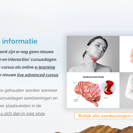
 informatie
ment zijn er nog geen nieuwe
 en interacties'
cursusdagen
 cursus als online
e-learning
ze nieuwe
live advanced cursus
gte gehouden worden wanneer
 cursusdagen aandoeningen en
eer plaatsvinden in de
t u zich dan in voor onze
Bekijk alle aandoeningen 