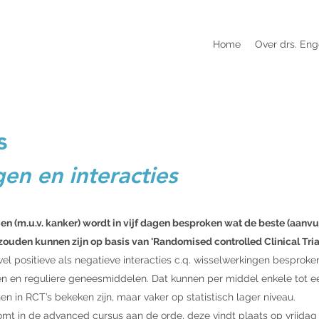
Home
Over drs. Eng
s
en en interacties
n (m.u.v. kanker) wordt in vijf dagen besproken wat de beste (aanvu
den kunnen zijn op basis van 'Randomised controlled Clinical Trials
wel positieve als negatieve interacties c.q. wisselwerkingen besprok
n en reguliere geneesmiddelen. Dat kunnen per middel enkele tot een
nen in RCT’s bekeken zijn, maar vaker op statistisch lager niveau.
omt in de
advanced cursus
aan de orde, deze vindt plaats op vrijdag