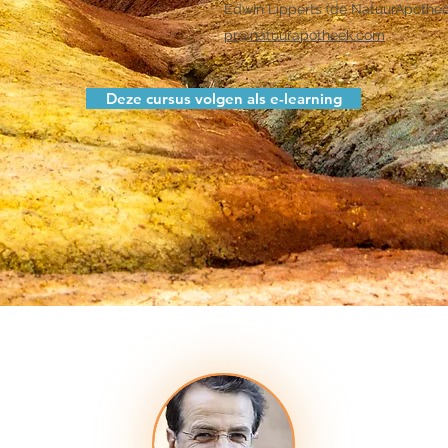
Edwin Lipperts (de NatuurApotheek
pr@natuurapotheek.com
Deze cursus volgen als e-learning