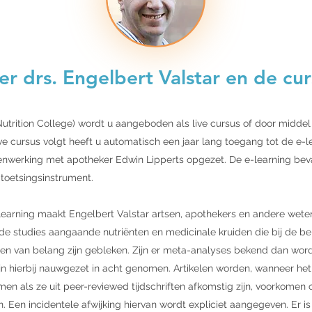
r drs. Engelbert Valstar en de cur
utrition College) wordt u aangeboden als live cursus of door middel
ve cursus volgt heeft u automatisch een jaar lang toegang tot de e-l
enwerking met apotheker Edwin Lipperts opgezet. De e-learning be
 toetsingsinstrument.
e-learning maakt Engelbert Valstar artsen, apothekers en andere we
e studies aangaande nutriënten en medicinale kruiden die bij de b
den van belang zijn gebleken. Zijn er meta-analyses bekend dan wo
zijn hierbij nauwgezet in acht genomen. Artikelen worden, wanneer het 
en als ze uit peer-reviewed tijdschriften afkomstig zijn, voorkome
. Een incidentele afwijking hiervan wordt expliciet aangegeven. Er i