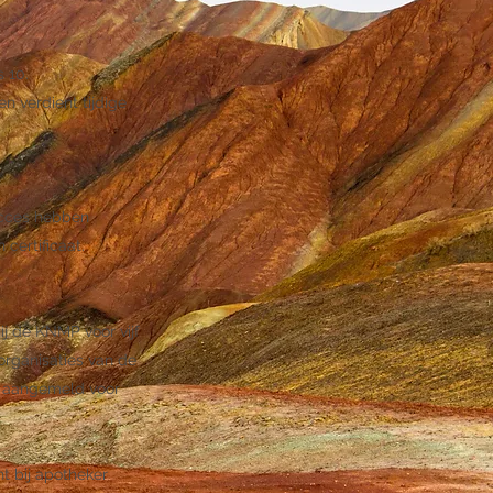
 10.
n verdient tijdige
ucces hebben
certificaat.
j de KNMP voor vijf
organisaties van de
n aangemeld voor
t bij apotheker